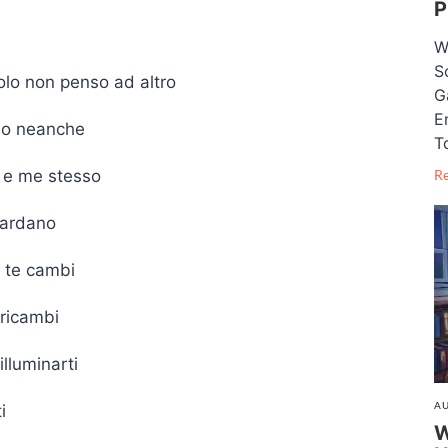
P
W
S
olo non penso ad altro
G
E
sso neanche
T
i e me stesso
R
uardano
a te cambi
 ricambi
lluminarti
AU
i
W