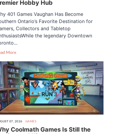
remier Hobby Hub
hy 401 Games Vaughan Has Become
outhern Ontario’s Favorite Destination for
amers, Collectors and Tabletop
nthusiastsWhile the legendary Downtown
oronto...
ead More
GUST 07, 2026
GAMES
hy Coolmath Games Is Still the