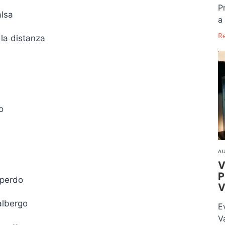
P
alsa
a 
R
 la distanza
o
AU
V
P
 perdo
V
albergo
E
V