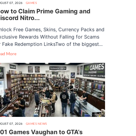
GUST 07, 2026
GAMES
ow to Claim Prime Gaming and
iscord Nitro...
nlock Free Games, Skins, Currency Packs and
xclusive Rewards Without Falling for Scams
r Fake Redemption LinksTwo of the biggest...
ead More
GUST 07, 2026
GAMES
NEWS
01 Games Vaughan to GTA’s