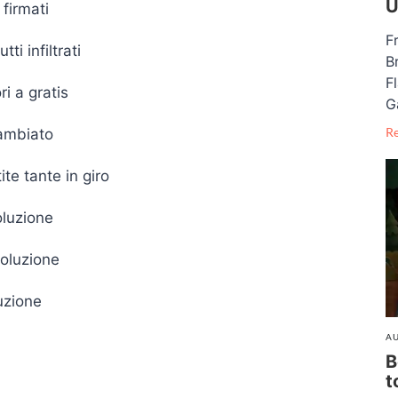
U
firmati
F
i infiltrati
B
F
ri a gratis
G
R
cambiato
te tante in giro
oluzione
soluzione
uzione
AU
B
t