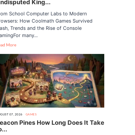
ndisputed King...
rom School Computer Labs to Modern
rowsers: How Coolmath Games Survived
lash, Trends and the Rise of Console
amingFor many...
ead More
GUST 07, 2026
GAMES
eacon Pines How Long Does It Take
o...