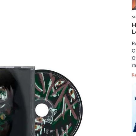
AU
H
L
R
G
O
ra
R