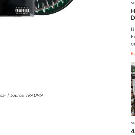
AU
H
D
U
E
o
R
ics- | Source: TRAUMA
AU
4