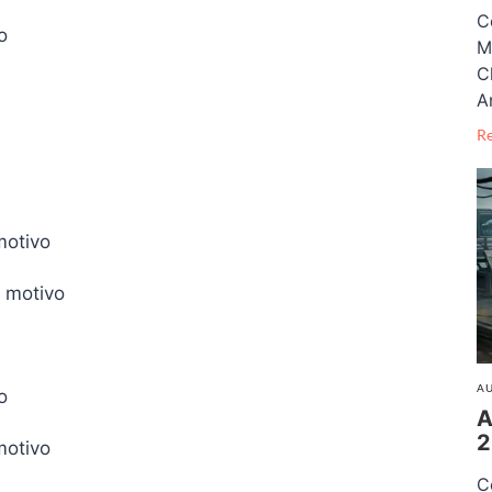
C
o
M
C
A
R
motivo
 motivo
AU
o
A
2
motivo
C