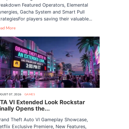
reakdown Featured Operators, Elemental
ynergies, Gacha System and Smart Pull
trategiesFor players saving their valuable...
ead More
GUST 07, 2026
GAMES
TA VI Extended Look Rockstar
inally Opens the...
rand Theft Auto VI Gameplay Showcase,
etflix Exclusive Premiere, New Features,