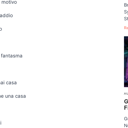
 motivo
B
S
 addio
S
R
o
n fantasma
hai casa
AU
he una casa
G
F
G
i
N